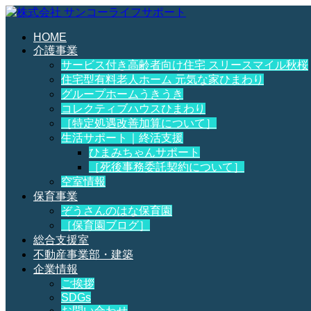
HOME
介護事業
サービス付き高齢者向け住宅 スリースマイル秋桜
住宅型有料老人ホーム 元気な家ひまわり
グループホームうきうき
コレクティブハウスひまわり
［特定処遇改善加算について］
生活サポート｜終活支援
ひまみちゃんサポート
［死後事務委託契約について］
空室情報
保育事業
ぞうさんのはな保育園
［保育園ブログ］
総合支援室
不動産事業部・建築
企業情報
ご挨拶
SDGs
お問い合わせ