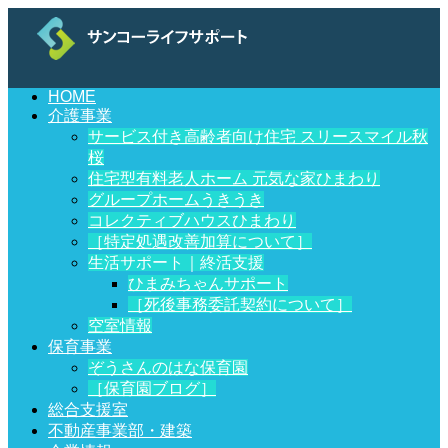
HOME
介護事業
サービス付き高齢者向け住宅 スリースマイル秋
桜
住宅型有料老人ホーム 元気な家ひまわり
グループホームうきうき
コレクティブハウスひまわり
［特定処遇改善加算について］
生活サポート｜終活支援
ひまみちゃんサポート
［死後事務委託契約について］
空室情報
保育事業
ぞうさんのはな保育園
［保育園ブログ］
総合支援室
不動産事業部・建築